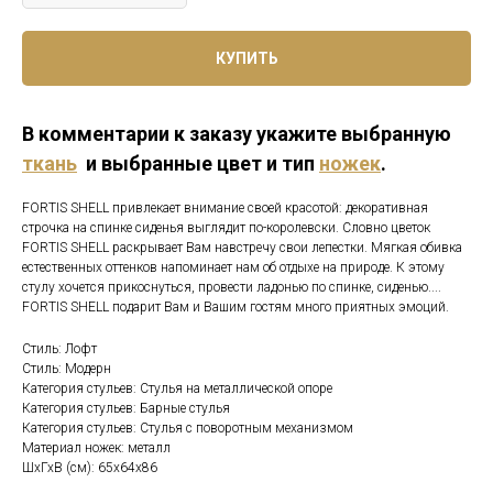
КУПИТЬ
В комментарии к заказу укажите выбранную
ткань
и выбранные цвет и тип
ножек
.
FORTIS SHELL привлекает внимание своей красотой: декоративная
строчка на спинке сиденья выглядит по-королевски. Словно цветок
FORTIS SHELL раскрывает Вам навстречу свои лепестки. Мягкая обивка
естественных оттенков напоминает нам об отдыхе на природе. К этому
стулу хочется прикоснуться, провести ладонью по спинке, сиденью....
FORTIS SHELL подарит Вам и Вашим гостям много приятных эмоций.
Стиль: Лофт
Стиль: Модерн
Категория стульев: Стулья на металлической опоре
Категория стульев: Барные стулья
Категория стульев: Стулья с поворотным механизмом
Материал ножек: металл
ШхГхВ (см): 65х64х86