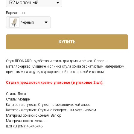
Вариант ног
Чёрный
КУПИТЬ
Стул ЛЕОNARD - удобство и стиль для дома и офиса. Опора -
металлокаркас. Сидение и спинка стула обита бархатистым материалом,
приятным на ощупь, с декоративной прострочкой и кантом.
Стулья продаются кратно упаковке (в упаковке 2 шт).
Стиль: Лофт
Стиль: Модерн
Категория стульев: Стулья на металлической опоре
Категория стульев: Стулья с поворотным механизмом
Материал обивки сиденья: Велюр
Материал ножек: металл
ШхГхВ (см): 48х45х45