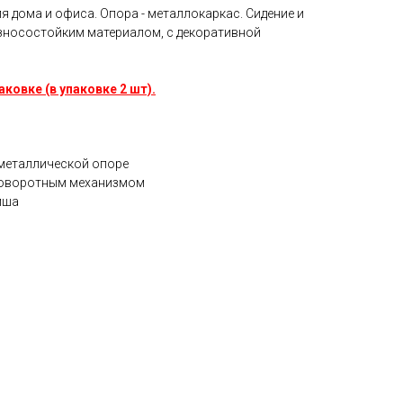
ля дома и офиса. Опора - металлокаркас. Сидение и
износостойким материалом, с декоративной
ковке (в упаковке 2 шт).
 металлической опоре
 поворотным механизмом
мша