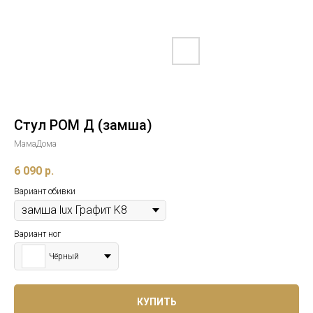
Стул РОМ Д (замша)
МамаДома
6 090
р.
Вариант обивки
Вариант ног
Чёрный
КУПИТЬ