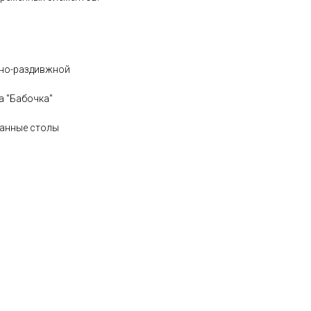
нно-раздивжной
а "Бабочка"
ванные столы