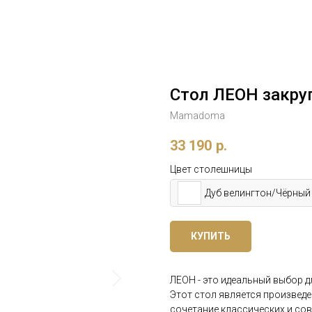
Стол ЛЕОН закру
Mamadoma
33 190
р.
Цвет столешницы
Дуб велингтон/Чёрный
КУПИТЬ
ЛЕОН - это идеальный выбор дл
Этот стол является произвед
сочетание классических и со