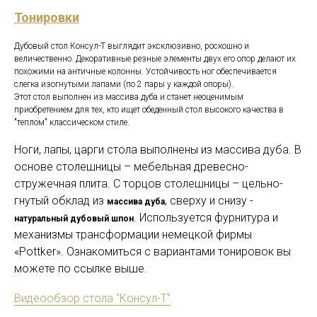
Тонировки
Дубовый стол Консул-Т выглядит эксклюзивно, роскошно и
величественно. Декоративные резные элементы двух его опор делают их
похожими на античные колонны. Устойчивость ног обеспечивается
слегка изогнутыми лапами (по 2 пары у каждой опоры).
Этот стол выполнен из массива дуба и станет неоценимым
приобретением для тех, кто ищет обеденный стол высокого качества в
"теплом" классическом стиле.
Ноги, лапы, царги стола выполнены из массива дуба. В
основе столешницы – мебельная древесно-
стружечная плита. С торцов столешницы – цельно-
гнутый обклад из
, сверху и снизу -
массива дуба
. Используется фурнитура и
натуральный дубовый шпон
механизмы трансформации немецкой фирмы
«Pottker». Ознакомиться с вариантами тонировок вы
можете по ссылке выше.
Видеообзор стола "Консул-Т"