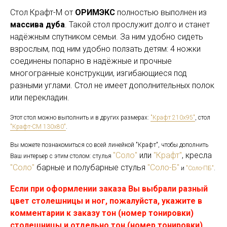
Стол Крафт-М от
ОРИМЭКС
полностью выполнен из
массива дуба
. Такой стол прослужит долго и станет
надёжным спутником семьи. За ним удобно сидеть
взрослым, под ним удобно ползать детям: 4 ножки
соединены попарно в надёжные и прочные
многогранные конструкции, изгибающиеся под
разными углами. Стол не имеет дополнительных полок
или перекладин.
Этот стол можно выполнить и в других размерах:
"Крафт 210х95"
, стол
"Крафт-СМ 130х80"
.
Вы можете познакомиться со всей линейкой "Крафт", чтобы дополнить
"Соло"
или
"Крафт"
, кресла
Ваш интерьер с этим столом: стулья
"Соло"
барные и полубарные стулья
"Соло-Б"
и
"Соло-ПБ"
.
Если при оформлении заказа Вы выбрали разный
цвет столешницы и ног, пожалуйста, укажите в
комментарии к заказу тон (номер тонировки)
столешницы и отдельно тон (номер тонировки)